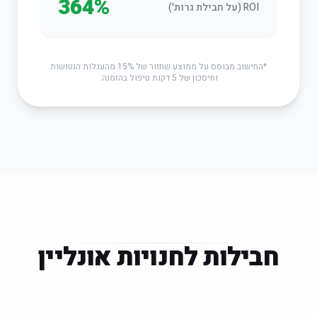
364%
ROI (על חבילת גרות')
*החישוב מבוסס על ממוצע שחזור של 15% מהעגלות הנטושות
וחיסכון של 5 דקות טיפול בהזמנה.
חבילות לחנויות אונליין