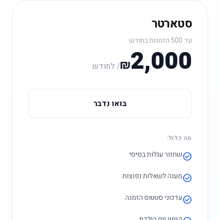
סטארטר
עד 500 הזמנות בחודש
2,000
₪
/ לחודש
בואו נדבר
מה כלול:
שחזור עגלות בסיסי
check_circle
מענה לשאלות נפוצות
check_circle
עדכוני סטטוס הזמנה
check_circle
קופון יום הולדת