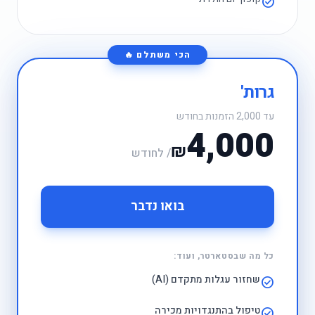
check_circle
הכי משתלם 🔥
גרות'
עד 2,000 הזמנות בחודש
4,000
₪
/ לחודש
בואו נדבר
כל מה שבסטארטר, ועוד:
שחזור עגלות מתקדם (AI)
check_circle
טיפול בהתנגדויות מכירה
check_circle