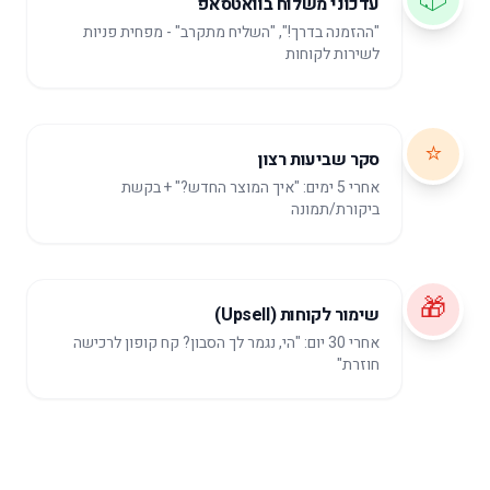
עדכוני משלוח בוואטסאפ
"ההזמנה בדרך!", "השליח מתקרב" - מפחית פניות
לשירות לקוחות
⭐
סקר שביעות רצון
אחרי 5 ימים: "איך המוצר החדש?" + בקשת
ביקורת/תמונה
🎁
שימור לקוחות (Upsell)
אחרי 30 יום: "הי, נגמר לך הסבון? קח קופון לרכישה
חוזרת"