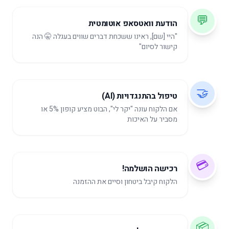
💬
הודעת וואטסאפ אוטומטית
"היי [שם], ראינו ששכחת דברים שווים בעגלה 🤫 הנה
קישור לסיום"
🤝
טיפול בהתנגדויות (AI)
אם הלקוח עונה "יקר לי", הבוט מציע קופון 5% או
מסביר על האיכות
💳
רכישה הושלמה!
הלקוח קיבל ביטחון וסיים את ההזמנה
📦