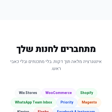
קמפיינים בוואטסאפ
גרות'
🆕 פיתוח
שליחת מבצעים לפלחים ספציפיים מתוך
רשימת הלקוחות
Back in Stock
אנטרפרייז
✅ קיים
עדכון אוטומטי ללקוחות שביקשו לדעת
כשמוצר חוזר
תוכנית נאמנות אוטומטית
אנטרפרייז
✅ קיים
צבירת נקודות ושליחת קופונים לפי ותק
וכמות רכישות
מתחברים לחנות שלך
אינטגרציה מלאה תוך דקות. בלי מתכנתים ובלי כאבי
ראש.
Wix Stores
WooCommerce
Shopify
WhatsApp Team Inbox
Priority
Magento
Klaviyo
Flashy
Facebook & Instagram