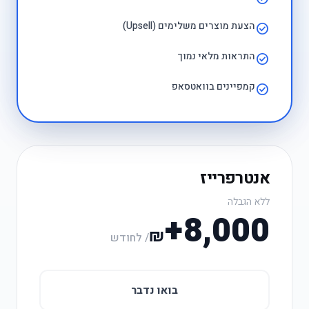
הצעת מוצרים משלימים (Upsell)
check_circle
התראות מלאי נמוך
check_circle
קמפיינים בוואטסאפ
check_circle
אנטרפרייז
ללא הגבלה
8,000+
₪
/ לחודש
בואו נדבר