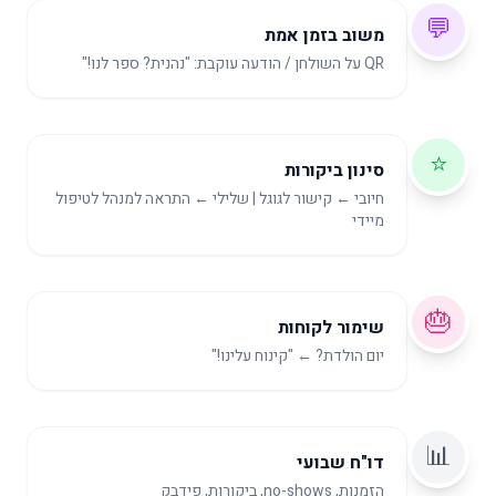
💬
משוב בזמן אמת
QR על השולחן / הודעה עוקבת: "נהנית? ספר לנו!"
⭐
סינון ביקורות
חיובי ← קישור לגוגל | שלילי ← התראה למנהל לטיפול
מיידי
🎂
שימור לקוחות
יום הולדת? ← "קינוח עלינו!"
📊
דו"ח שבועי
הזמנות, no-shows, ביקורות, פידבק