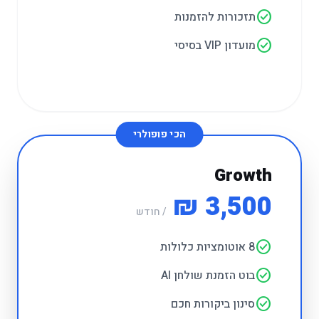
check_circle
תזכורות להזמנות
check_circle
מועדון VIP בסיסי
הכי פופולרי
Growth
3,500 ₪
/ חודש
check_circle
8 אוטומציות כלולות
check_circle
בוט הזמנת שולחן AI
check_circle
סינון ביקורות חכם