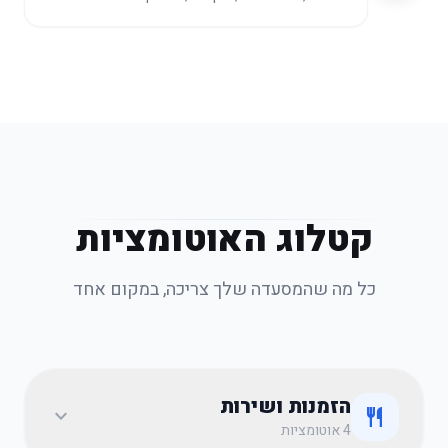
קטלוג האוטומציות
כל מה שהמסעדה שלך צריכה, במקום אחד
הזמנות ושירות
expand_more
restaurant
4 אוטומציות