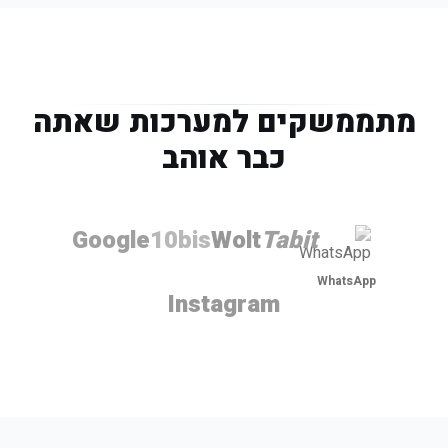
פוסט "מנת היום"
ניתוח ביקורות AI
גרות'
✅ קיים
כל יום העלאת תמונת מנה + תיאור AI
אנטרפרייז
🆕 פיתוח
לאינסטגרם
סריקת כל הביקורות החדשות + סיכום
מגמות ובעיות חוזרות
מתממשקים למערכות שאתה
כבר אוהב
Google
10bis
Wolt
Tabit
WhatsApp
Instagram